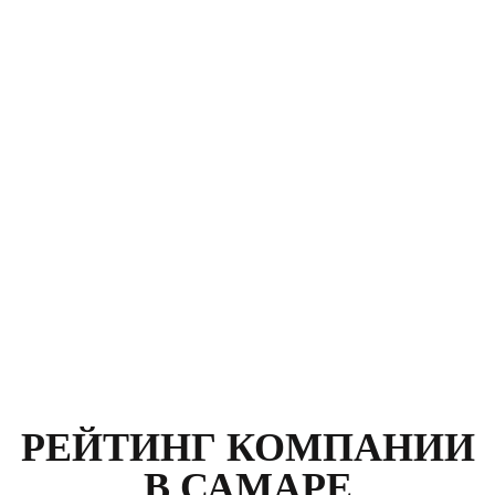
Клиент: Карасев Руслан
Москва, улица Климашкина, д. 21
564789
Номер договора:
12 400
Стоимость:
р.
РЕЙТИНГ КОМПАНИИ
В САМАРЕ