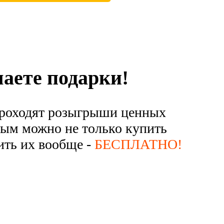
 в соответствии с
Правовой информацией
аете подарки!
 проходят розыгрыши ценных
рым можно не только купить
чить их вообще -
БЕСПЛАТНО!