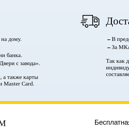
Дост
на дому.
В пред
За МКА
ии банка.
Так как 
Двери с завода».
индивиду
составля
 а также карты
и Master Card.
ЕМ
Бесплатна