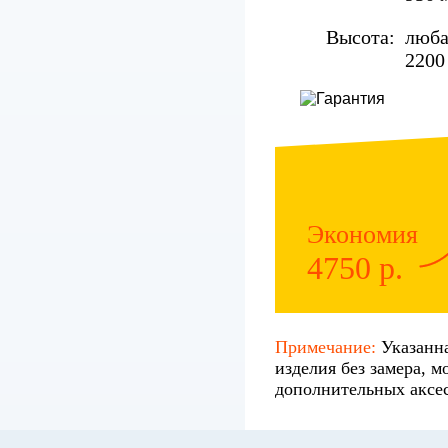
Высота:
люба
2200
Экономия
4750 р.
Примечание:
Указанна
изделия без замера, м
дополнительных аксес