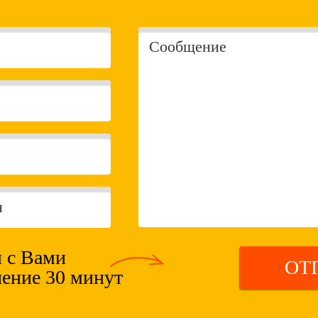
 с Вами
ОТ
чение 30 минут