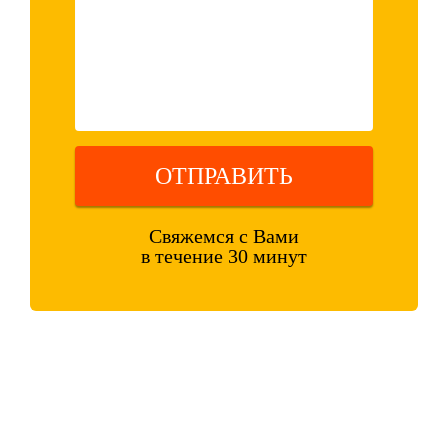
ОТПРАВИТЬ
Свяжемся с Вами
в течение 30 минут
Оставляя свои контактные данные, вы подтверждаете свое
совершеннолетие, соглашаетесь на обработку персональных данных
в соответствии с
Правовой информацией