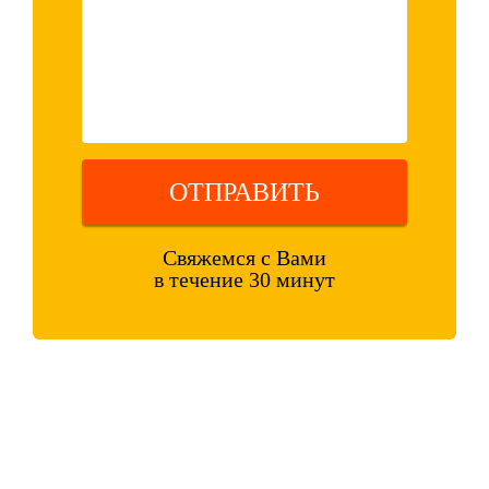
ОТПРАВИТЬ
Свяжемся с Вами
в течение 30 минут
Оставляя свои контактные данные, вы подтверждаете свое
совершеннолетие, соглашаетесь на обработку персональных данных
в соответствии с
Правовой информацией