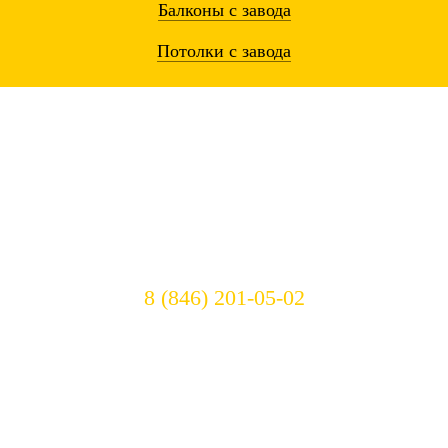
Балконы
с завода
Потолки
с завода
Остались вопросы? Звоните!
8 (846) 201-05-02
Режим работы:
c 8:00 до 23:00
Оплата с сайта
Правовая информация