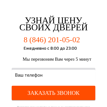
Третьякова Елизаветта
Майорова Кристина
Мартьянова Мария
Федотов Михаил
г. Самара
г. Самара
г. Самара
г. Самара
УЗНАЙ ЦЕНУ
СВОИХ ДВЕРЕЙ
8 (846) 201-05-02
Ежедневно с 8:00 до 23:00
Мы перезвоним Вам через 5 минут
ЗАКАЗАТЬ ЗВОНОК