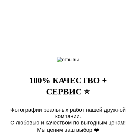
100% КАЧЕСТВО +
СЕРВИС ⭐️
Фотографии реальных работ нашей дружной
компании.
Клиент: Смирнова Кристина
Клиент: Мокров Алексей
Клиент: Писарева Татьяна
Клиент: Мельникова Екатерина
С любовью и качеством по выгодным ценам!
Москва, ул. Зоологическая, д. 18
Москва, ул. С. Макеева, д. 4
Москва, ул. Дунаевского, д. 8к1
Москва, ул. 1812 года д. 2
Мы ценим ваш выбор ❤️