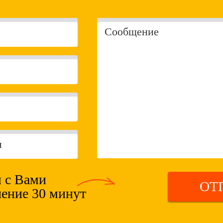
 с Вами
ОТ
чение 30 минут