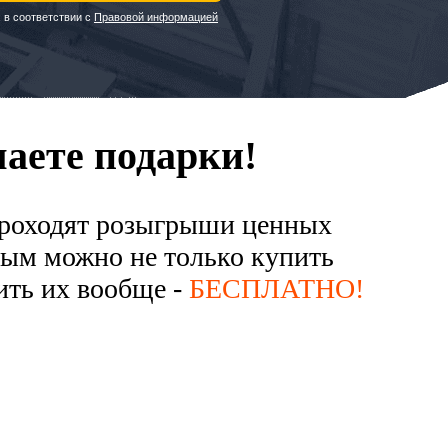
 в соответствии с
Правовой информацией
аете подарки!
 проходят розыгрыши ценных
рым можно не только купить
чить их вообще -
БЕСПЛАТНО!