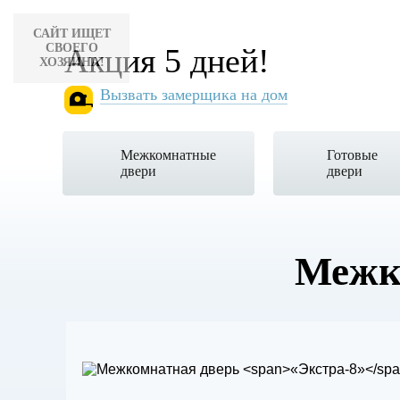
САЙТ ИЩЕТ
СВОЕГО
Акция 5 дней!
ХОЗЯИНА!
Вызвать замерщика на дом
Межкомнатные
Готовые
двери
двери
Межк