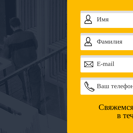
Свяжемся
в те