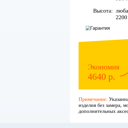
Высота:
люба
2200
Экономия
4640 р.
Примечание:
Указанна
изделия без замера, м
дополнительных аксес