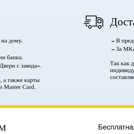
Дост
на дому.
В пред
За МКА
ии банка.
Так как 
Двери с завода».
индивиду
составля
 а также карты
и Master Card.
ЕМ
Бесплатна